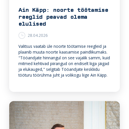
Ain Käpp: noorte töötamise
reeglid peavad olema
elulised
28.04.2026
Valitsus vaatab üle noorte töötamise reegleid ja
plaanib muuta noorte kaasamise paindlikumaks.
"Tööandjate hinnangul on see vajalik samm, kuid
mitmed kehtivad piirangud on endiselt liiga jäigad
ja elukauged," selgitab Tööandjate keskliidu
tööturu töörühma juht ja volikogu liige Ain Käpp.