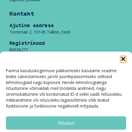
r
i
Kontakt
i
s
Ajutine aadress
i
Tornimäe 2, 10145 Tallinn, Eesti
m
õ
Registrikood
j
80036271
u
d
Transparency no
e
540038948163-51
l
Parima kasutuskogemuse pakkumiseks kasutame seadme
e
teabe salvestamiseks ja/või juurdepääsemiseks selliseid
KMKR
e
tehnoloogiaid nagu küpsised. Nende tehnoloogiatega
EE100533891
v
nõustumine võimaldab meil töödelda andmeid, nagu
e
sirvimiskäitumine või kordumatud ID-d sellel saidil. Nõusoleku
Swedbank IBAN
n
mitteandmine või nõusoleku tagasivõtmine võib teatud
EE59 2200 0011 2023 3895
d
funktsioone ja funktsioone negatiivselt mõjutada.
SWIFT HABAEE2X
a
m
i
Tööandjate maja
Nõustun
s