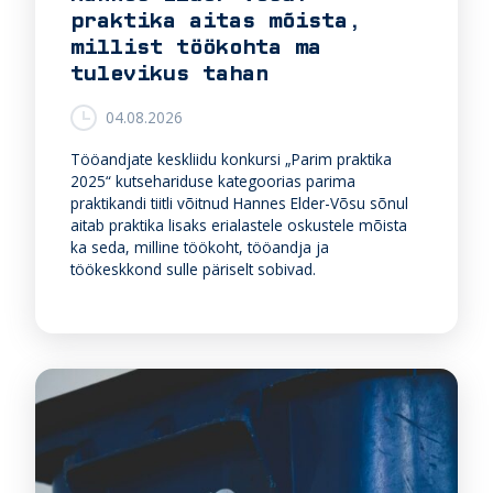
praktika aitas mõista,
millist töökohta ma
tulevikus tahan
04.08.2026
Tööandjate keskliidu konkursi „Parim praktika
2025“ kutsehariduse kategoorias parima
praktikandi tiitli võitnud Hannes Elder-Võsu sõnul
aitab praktika lisaks erialastele oskustele mõista
ka seda, milline töökoht, tööandja ja
töökeskkond sulle päriselt sobivad.