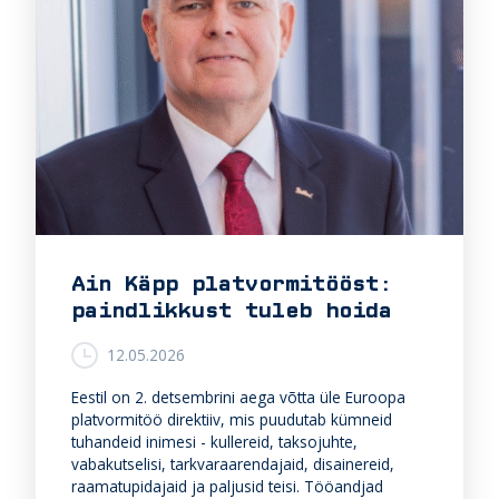
Ain Käpp platvormitööst:
paindlikkust tuleb hoida
12.05.2026
Eestil on 2. detsembrini aega võtta üle Euroopa
platvormitöö direktiiv, mis puudutab kümneid
tuhandeid inimesi - kullereid, taksojuhte,
vabakutselisi, tarkvaraarendajaid, disainereid,
raamatupidajaid ja paljusid teisi. Tööandjad