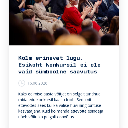
e
:
l
o
o
d
u
s
e
t
Kolm erinevat lugu.
a
Esikoht konkursil ei ole
a
s
vaid sümboolne saavutus
t
a
16.06.2026
m
i
Kaks eelmise aasta võitjat on selgelt tundnud,
s
mida edu konkursil kaasa toob. Seda nii
e
ettevõttes sees kui ka välise huvi ning tuntuse
k
kasvatajana. Kuid kolmanda ettevõtte esindaja
a
näeb võitu ka pelgalt osavõtus.
v
a