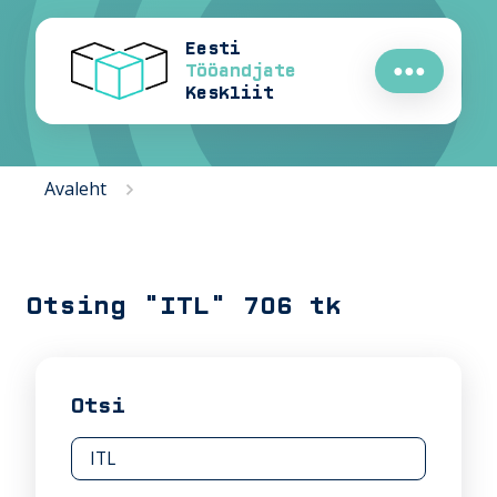
Eesti
Tööandjate
●●●
Keskliit
Avaleht
Otsing "ITL" 706 tk
Otsi