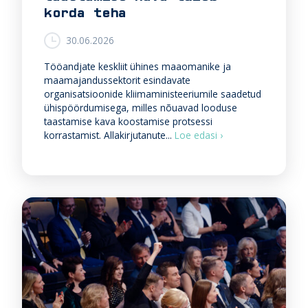
g
korda teha
e
l
30.06.2026
i
k
Tööandjate keskliit ühines maaomanike ja
h
maamajandussektorit esindavate
i
organisatsioonide kliimaministeeriumile saadetud
n
ühispöördumisega, milles nõuavad looduse
d
taastamise kava koostamise protsessi
a
Ü
korrastamist. Allakirjutanute...
Loe edasi ›
l
h
l
i
e
s
s
p
s
ö
e
ö
l
r
g
d
u
u
b
m
i
n