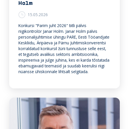
Holm
15.05.2026
Konkursi "Parim juht 2026" tiitli pälvis
riigikontrolör Janar Holm. Janar Holm pälvis
personalijuhtimise ühingu PARE, Eesti Tööandjate
Keskliidu, Äripäeva ja Pärnu Juhtimiskonverentsi
korraldatud konkursil žürii tunnustuse selle eest,
et tegutseb avalikus sektoris ambitsioonika,
inspireeriva ja julge juhina, kes ei karda tõstatada
ebamugavaid teemasid ja suudab keerulisi riigi
nüansse ühiskonnale lihtsalt selgitada.