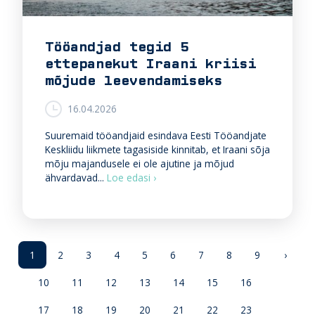
Tööandjad tegid 5
ettepanekut Iraani kriisi
mõjude leevendamiseks
16.04.2026
Suuremaid tööandjaid esindava Eesti Tööandjate
Keskliidu liikmete tagasiside kinnitab, et Iraani sõja
mõju majandusele ei ole ajutine ja mõjud
T
ähvardavad...
Loe edasi ›
ö
ö
a
n
d
1
2
3
4
5
6
7
8
9
›
j
a
10
11
12
13
14
15
16
d
t
17
18
19
20
21
22
23