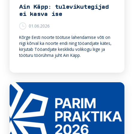
Ain Käpp: tulevikutegijad
ei kasva ise
01.06.2026
Kõrge Eesti noorte töötuse lahendamise võti on
riigi kõrval ka noorte endi ning tööandjate kätes,
kirjutab Tööandjate keskliidu volikogu liige ja
tööturu töörühma juht Ain Käpp.