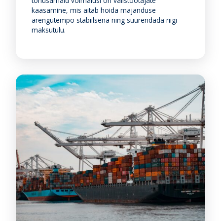
tõhusamaid võimalusi on välistöötajate
kaasamine, mis aitab hoida majanduse
arengutempo stabiilsena ning suurendada riigi
maksutulu.