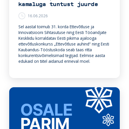
kamaluga tuntust juurde
16.06.2026
Sel aastal toimub 31. korda Ettevõtluse ja
Innovatsiooni Sihtasutuse ning Eesti Tööandjate
Keskliidu korraldatav Eesti pikima ajalooga
ettevõtluskonkurss „Ettevõtluse auhind“ ning Eesti
Kaubandus-Tööstuskoda seab taas ritta
konkurentsivõimelisimad tegijad. Eelmise aasta
edukaid on tiitel aidanud erineval moel.