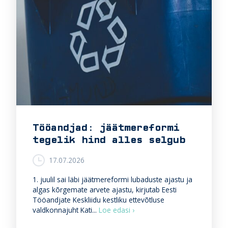
Tööandjad: jäätmereformi
tegelik hind alles selgub
17.07.2026
1. juulil sai läbi jäätmereformi lubaduste ajastu ja
algas kõrgemate arvete ajastu, kirjutab Eesti
Tööandjate Keskliidu kestliku ettevõtluse
T
valdkonnajuht Kati...
Loe edasi ›
ö