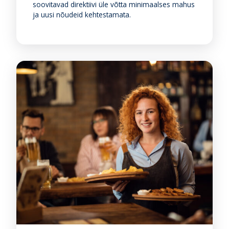
soovitavad direktiivi üle võtta minimaalses mahus
ja uusi nõudeid kehtestamata.