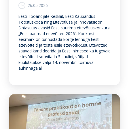
26.05.2026
Eesti Tööandjate Keskliit, Eesti Kaubandus-
Tööstuskoda ning Ettevõtluse ja Innovatsiooni
Sihtasutus avasid Eesti suurima ettevõtluskonkursi
„Eesti parimad ettevõtted 2026“. Konkursi
eesmärk on tunnustada kõrge lennuga Eesti
ettevõtteid ja tõsta esile ettevõtlikkust. Ettevõtted
saavad kandideerida ja Eesti inimesed ka tugevaid
ettevõtteid soovitada 5. juulini, võitjad
kuulutatakse välja 14. novembril toimuval
auhinnagalal.