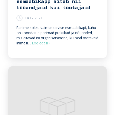
esmaabikapp aitab nii
ä
k
ä
o
tööandjaid kui töötajaid
r
n
t
k
14.12.2021
u
u
s
r
Panime kokku vaimse tervise esmaabikapi, kuhu
t
e
on koondatud parimad praktikad ja nõuanded,
?
n
mis aitavad nii organisatsioone, kui seal töötavaid
V
t
inimesi....
Loe edasi ›
a
s
i
i
m
v
s
õ
e
i
t
m
e
e
r
t
v
õ
i
s
s
t
e
m
v
i
i
s