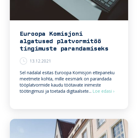
е
u
л
u
о
u
в
e
е
n
Euroopa Komisjoni
к
d
algatused platvormitöö
х
u
о
s
tingimuste parandamiseks
ч
m
е
a
13.12.2021
т
h
р
u
Sel nädalal esitas Euroopa Komisjon ettepaneku
а
k
meetmete kohta, mille eesmärk on parandada
б
a
tööplatvormide kaudu töötavate inimeste
о
t
E
töötingimusi ja toetada digitaalsete...
Loe edasi ›
т
e
u
а
e
r
т
t
o
ь
t
o
e
p
v
a
õ
K