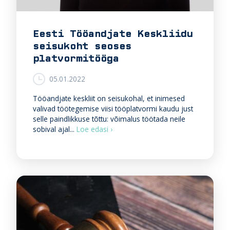
t
n
u
d
j
a
Eesti Tööandjate Keskliidu
a
j
seisukoht seoses
u
a
u
i
platvormitööga
t
d
e
t
05.01.2022
t
ö
o
ö
Tööandjate keskliit on seisukohal, et inimesed
o
v
valivad töötegemise viisi tööplatvormi kaudu just
t
a
selle paindlikkuse tõttu: võimalus töötada neile
m
i
E
sobival ajal...
Loe edasi ›
i
d
e
s
l
s
v
u
t
õ
s
i
i
k
T
m
o
ö
s
m
ö
u
i
a
s
s
n