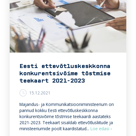
d
u
t
m
e
j
r
a
v
k
i
r
s
i
e
i
t
s
e
k
e
Eesti ettevõtluskeskkonna
ä
n
s
konkurentsivõime tõstmise
u
i
s
teekaart 2021-2023
k
t
ä
e
15.12.2021
e
r
s
e
Majandus- ja Kommunikatsiooniministeerium on
g
pannud kokku Eesti ettevõtluskeskkonna
u
konkurentsivõime tõstmise teekaardi aastateks
l
2021-2023. Teekaart sisaldab ettevõtlusliitude ja
a
E
ministeeriumide poolt kaardistatud...
Loe edasi ›
t
e