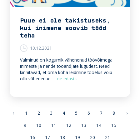
k
a
s
m
m
i
Puue ei ole takistuseks,
a
s
kui inimene soovib tööd
k
e
s
k
teha
u
s
t
10.12.2021
u
l
Valminud on kogumik vähenenud töövõimega
u
inimeste ja nende tööandjate lugudest. Need
s
kinnitavad, et oma koha leidmine tööelus võib
P
i
olla vähenenud...
Loe edasi ›
u
d
u
e
e
n
e
a
i
m
‹
1
2
3
4
5
6
7
8
›
o
k
l
u
9
10
11
12
13
14
15
e
i
t
j
16
17
18
19
20
21