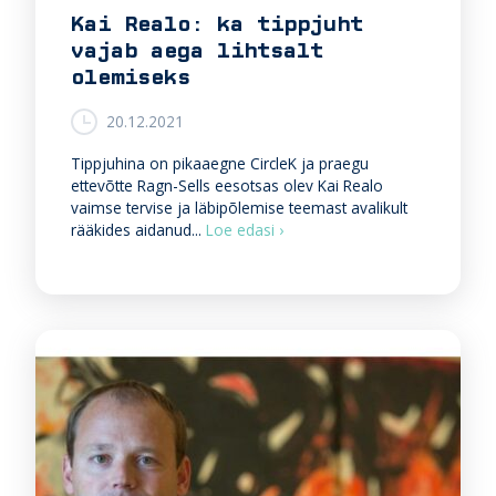
t
Kai Realo: ka tippjuht
ö
vajab aega lihtsalt
ö
õ
olemiseks
i
g
20.12.2021
u
s
Tippjuhina on pikaaegne CircleK ja praegu
t
ettevõtte Ragn-Sells eesotsas olev Kai Realo
p
vaimse tervise ja läbipõlemise teemast avalikult
u
K
rääkides aidanud...
Loe edasi ›
u
a
d
i
u
R
t
e
a
a
v
l
a
o
t
:
e
k
s
a
t
t
s
i