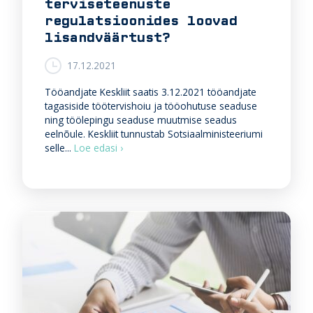
terviseteenuste
:
s
regulatsioonides loovad
õ
lisandväärtust?
i
t
17.12.2021
A
m
Tööandjate Keskliit saatis 3.12.2021 tööandjate
e
tagasiside töötervishoiu ja tööohutuse seaduse
e
ning töölepingu seaduse muutmise seadus
r
eelnõule. Keskliit tunnustab Sotsiaalministeeriumi
i
K
selle...
Loe edasi ›
k
a
a
s
m
m
ä
u
g
u
e
d
d
a
e
t
l
u
,
s
b
e
u