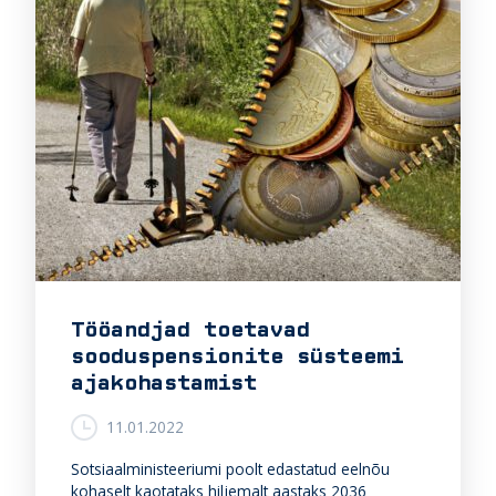
Tööandjad toetavad
sooduspensionite süsteemi
ajakohastamist
11.01.2022
Sotsiaalministeeriumi poolt edastatud eelnõu
kohaselt kaotataks hiljemalt aastaks 2036