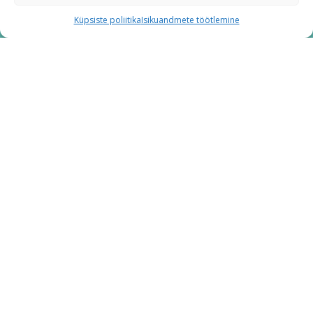
Küpsiste poliitika
Isikuandmete töötlemine
Liitu tööandjate uudiskirjaga
Korralda üritus meie majas
Uudiskiri jõuab teie postkasti üks kord kuus.
E-posti aadress
(kohustuslik)
Eesnimi
(kohustuslik)
Perekonnanimi
(kohustuslik)