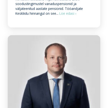
soodustingimustel vanaduspensionid ja
väljateenitud aastate pensionid. Tööandjate
T
Keskliidu hinnangul on see...
Loe edasi ›
ö
ö
a
n
d
j
a
d
t
o
e
t
a
v
a
d
s
o
o