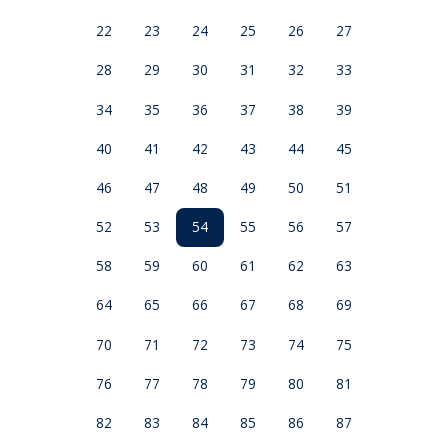
a
ä
k
r
22
23
24
25
26
27
i
e
s
l
28
29
30
31
32
33
t
v
u
a
34
35
36
37
38
39
s
l
e
v
40
41
42
43
44
45
k
e
s
46
47
48
49
50
51
,
k
52
53
54
55
56
57
u
i
58
59
60
61
62
63
i
n
64
65
66
67
68
69
i
m
70
71
72
73
74
75
e
n
76
77
78
79
80
81
e
s
82
83
84
85
86
87
o