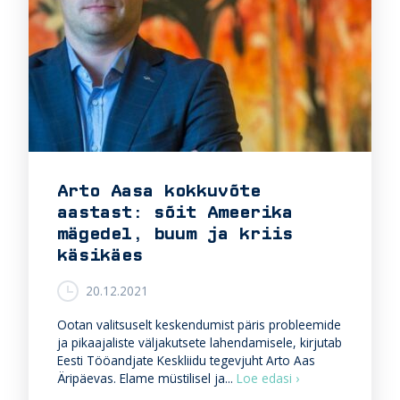
e
p
a
p
d
j
u
u
s
h
e
t
m
v
u
a
u
j
d
a
Arto Aasa kokkuvõte
a
b
aastast: sõit Ameerika
t
a
u
e
mägedel, buum ja kriis
s
g
käsikäes
t
a
e
l
20.12.2021
s
i
t
h
Ootan valitsuselt keskendumist päris probleemide
t
ja pikaajaliste väljakutsete lahendamisele, kirjutab
s
Eesti Tööandjate Keskliidu tegevjuht Arto Aas
a
A
Äripäevas. Elame müstilisel ja...
Loe edasi ›
l
r