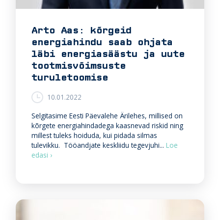
d
u
s
Arto Aas: kõrgeid
p
energiahindu saab ohjata
e
n
läbi energiasäästu ja uute
s
tootmisvõimsuste
i
turuletoomise
o
n
10.01.2022
i
t
Selgitasime Eesti Päevalehe Ärilehes, millised on
e
kõrgete energiahindadega kaasnevad riskid ning
s
millest tuleks hoiduda, kui pidada silmas
ü
tulevikku. Tööandjate keskliidu tegevjuhi...
Loe
s
A
edasi ›
t
r
e
t
e
o
m
A
i
a
a
s
j