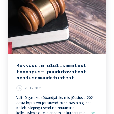
t
j
d
e
o
j
t
n
a
u
i
t
r
d
e
u
e
K
l
s
e
e
s
s
t
e
k
o
l
o
i
m
i
i
d
Kokkuvõte olulisematest
s
u
tööõigust puudutavatest
e
s
e
seadusemuudatustest
i
s
28.12.2021
u
k
Valik õigusakte tööandjatele, mis jõustusid 2021.
o
aasta lõpus või jõustuvad 2022. aasta alguses
h
Kollektiivlepingu seaduse muutmine –
t
kollektiivlepingute laiendamise kriteeriumid...
Loe