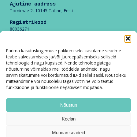
Ajutine aadress
Tornimäe 2, 10145 Tallinn, Eesti
Registrikood
80036271
Transparency no
540038948163-51
Parima kasutuskogemuse pakkumiseks kasutame seadme
teabe salvestamiseks ja/või juurdepääsemiseks selliseid
KMKR
tehnoloogiaid nagu küpsised. Nende tehnoloogiatega
EE100533891
nõustumine võimaldab meil töödelda andmeid, nagu
sirvimiskäitumine või kordumatud ID-d sellel saidil. Nõusoleku
Swedbank IBAN
mitteandmine või nõusoleku tagasivõtmine võib teatud
EE59 2200 0011 2023 3895
funktsioone ja funktsioone negatiivselt mõjutada.
SWIFT HABAEE2X
Tööandjate maja
Nõustun
Ilona Pallon
Keelan
(+372) 699 9301
ilona@employers.ee
Muudan seadeid