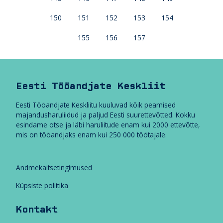
150
151
152
153
154
155
156
157
Eesti Tööandjate Keskliit
Eesti Tööandjate Keskliitu kuuluvad kõik peamised
majandusharuliidud ja paljud Eesti suurettevõtted. Kokku
esindame otse ja läbi haruliitude enam kui 2000 ettevõtte,
mis on tööandjaks enam kui 250 000 töötajale.
Andmekaitsetingimused
Küpsiste poliitika
Kontakt