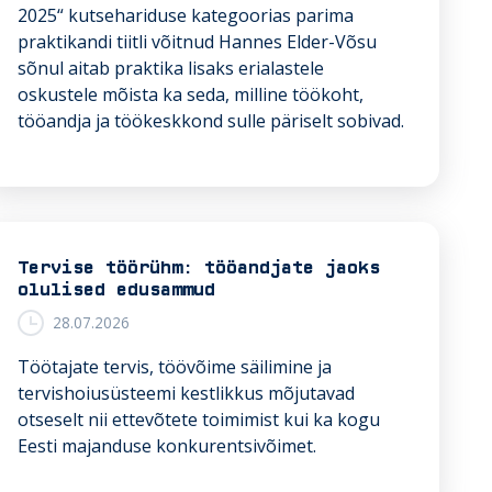
2025“ kutsehariduse kategoorias parima
praktikandi tiitli võitnud Hannes Elder-Võsu
sõnul aitab praktika lisaks erialastele
oskustele mõista ka seda, milline töökoht,
tööandja ja töökeskkond sulle päriselt sobivad.
Tervise töörühm: tööandjate jaoks
olulised edusammud
28.07.2026
Töötajate tervis, töövõime säilimine ja
tervishoiusüsteemi kestlikkus mõjutavad
otseselt nii ettevõtete toimimist kui ka kogu
Eesti majanduse konkurentsivõimet.