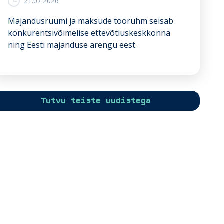
21.07.2026
i
g
Majandusruumi ja maksude töörühm seisab
i
konkurentsivõimelise ettevõtluskeskkonna
l
ning Eesti majanduse arengu eest.
e
k
u
u
l
Tutvu teiste uudistega
u
v
a
T
ö
ö
a
n
d