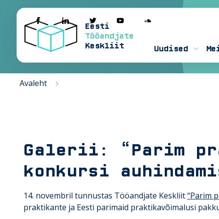
Eesti
Tööandjate
Keskliit
Uudised
Me
Avaleht
Galerii: “Parim pr
konkursi auhindami
14. novembril tunnustas Tööandjate Keskliit
“Parim p
praktikante ja Eesti parimaid praktikavõimalusi pakku