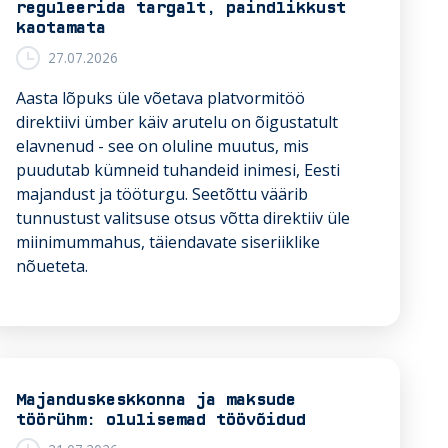
reguleerida targalt, paindlikkust
j
kaotamata
a
27.07.2026
d
r
Aasta lõpuks üle võetava platvormitöö
e
direktiivi ümber käiv arutelu on õigustatult
n
elavnenud - see on oluline muutus, mis
o
puudutab kümneid tuhandeid inimesi, Eesti
v
majandust ja tööturgu. Seetõttu väärib
e
tunnustust valitsuse otsus võtta direktiiv üle
e
miinimummahus, täiendavate siseriiklike
r
nõueteta.
i
v
a
d
Majanduskeskkonna ja maksude
r
töörühm: olulisemad töövõidud
i