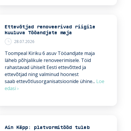
Ettevõtjad renoveerivad riigile
kuuluva Tööandjate maja
28.07.2026
Toompeal Kiriku 6 asuv Tööandjate maja
läheb põhjalikule renoveerimisele. Töid
rahastavad ühiselt Eesti ettevõtted ja
ettevõtjad ning valminud hoonest
saab ettevõtlusorganisatsioonide ühine...
Loe
E
edasi ›
t
t
e
v
õ
Ain Käpp: platvormitööd tuleb
t