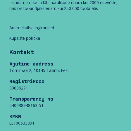
v
esindame otse ja läbi haruliitude enam kui 2000 ettevõtte,
e
mis on tööandjaks enam kui 250 000 töötajale.
e
r
i
Andmekaitsetingimused
v
a
Küpsiste poliitika
d
Kontakt
r
i
Ajutine aadress
i
Tornimäe 2, 10145 Tallinn, Eesti
g
i
Registrikood
l
80036271
e
k
Transparency no
u
540038948163-51
u
l
KMKR
u
EE100533891
v
a