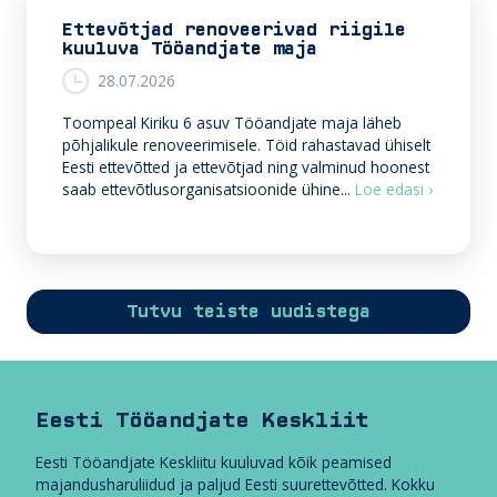
Ettevõtjad renoveerivad riigile
kuuluva Tööandjate maja
28.07.2026
Toompeal Kiriku 6 asuv Tööandjate maja läheb
põhjalikule renoveerimisele. Töid rahastavad ühiselt
Eesti ettevõtted ja ettevõtjad ning valminud hoonest
E
saab ettevõtlusorganisatsioonide ühine...
Loe edasi ›
t
t
e
v
õ
Tutvu teiste uudistega
t
j
a
d
r
Eesti Tööandjate Keskliit
e
n
Eesti Tööandjate Keskliitu kuuluvad kõik peamised
o
majandusharuliidud ja paljud Eesti suurettevõtted. Kokku