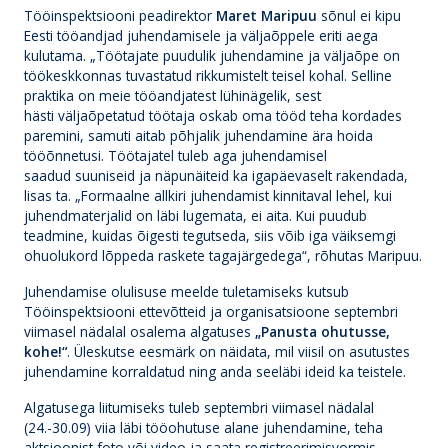
Tööinspektsiooni peadirektor
Maret Maripuu
sõnul ei kipu
Eesti tööandjad juhendamisele ja väljaõppele eriti aega
kulutama. „Töötajate puudulik juhendamine ja väljaõpe on
töökeskkonnas tuvastatud rikkumistelt teisel kohal. Selline
praktika on meie tööandjatest lühinägelik, sest
hästi väljaõpetatud töötaja oskab oma tööd teha kordades
paremini, samuti aitab põhjalik juhendamine ära hoida
tööõnnetusi. Töötajatel tuleb aga juhendamisel
saadud suuniseid ja näpunäiteid ka igapäevaselt rakendada,
lisas ta. „Formaalne allkiri juhendamist kinnitaval lehel, kui
juhendmaterjalid on läbi lugemata, ei aita. Kui puudub
teadmine, kuidas õigesti tegutseda, siis võib iga väiksemgi
ohuolukord lõppeda raskete tagajärgedega“, rõhutas Maripuu.
Juhendamise olulisuse meelde tuletamiseks kutsub
Tööinspektsiooni ettevõtteid ja organisatsioone septembri
viimasel nädalal osalema algatuses
„Panusta ohutusse,
kohe!“
. Üleskutse eesmärk on näidata, mil viisil on asutustes
juhendamine korraldatud ning anda seeläbi ideid ka teistele.
Algatusega liitumiseks tuleb septembri viimasel nädalal
(24.-30.09) viia läbi tööohutuse alane juhendamine, teha
aktsioonist foto või video ja saata registreerimisvormis