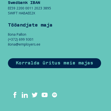
Swedbank IBAN
EE59 2200 0011 2023 3895
T
SWIFT HABAEE2X
ö
ö
a
Tööandjate maja
n
d
Ilona Pallon
j
(+372) 699 9301
a
ilona@employers.ee
t
e
m
a
Korralda üritus meie majas
j
a