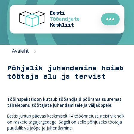
Eesti
Tööandjate
●●●
Keskliit
Avaleht
Põhjalik juhendamine hoiab
töötaja elu ja tervist
Tööinspektsioon kutsub tööandjaid pöörama suuremat
tähelepanu töötajate juhendamisele ja väljaõppele.
Eestis juhtub päevas keskmiselt 14 tööõnnetust, neist viiendik
on raskete tagajärgedega. Sageli on selle põhjuseks töötaja
puudulik väljaõpe ja juhendamine.