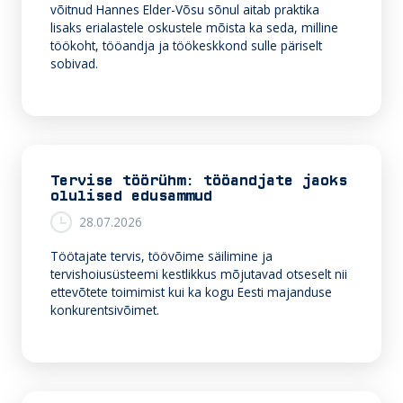
võitnud Hannes Elder-Võsu sõnul aitab praktika
lisaks erialastele oskustele mõista ka seda, milline
töökoht, tööandja ja töökeskkond sulle päriselt
sobivad.
Tervise töörühm: tööandjate jaoks
olulised edusammud
28.07.2026
Töötajate tervis, töövõime säilimine ja
tervishoiusüsteemi kestlikkus mõjutavad otseselt nii
ettevõtete toimimist kui ka kogu Eesti majanduse
konkurentsivõimet.