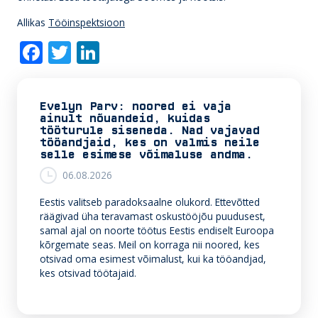
Allikas
Tööinspektsioon
F
T
Li
ac
w
n
e
itt
k
Evelyn Parv: noored ei vaja
b
er
e
ainult nõuandeid, kuidas
tööturule siseneda. Nad vajavad
o
dI
tööandjaid, kes on valmis neile
selle esimese võimaluse andma.
o
n
06.08.2026
k
Eestis valitseb paradoksaalne olukord. Ettevõtted
räägivad üha teravamast oskustööjõu puudusest,
samal ajal on noorte töötus Eestis endiselt Euroopa
kõrgemate seas. Meil on korraga nii noored, kes
otsivad oma esimest võimalust, kui ka tööandjad,
kes otsivad töötajaid.