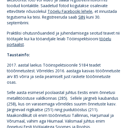
toodud kontaktile. Saadetud fotod kogutakse osalevate
ettevõtete nõusolekul
Tööelu Facebooki lehele
, et innustada
tegutsema ka teisi. Registreeruda saab
SIIN
kuni 30.
septembrini.
Praktilisi ohutusnõuandeid ja juhendamisega seotud teavet nii
töötajale kui ka tööandjale leiab Tööinspektsiooni
tööelu
portaalist
.
Taustainfo:
2017. aastal laekus Tööinspektsioonile 5184 teadet
tööõnnetustest. Võrreldes 2016. aastaga kasvas tööõnnetuste
arv 85 võrra ja seda peamiselt just raskete tööõnnetuste
osas.
Selle aasta esimesel poolaastal juhtus Eestis enim õnnetusi
metallitööstuse valdkonnas (285). Sellele järgneb kaubandus
(258), kus on varasemaga võrreldes suurim õnnetuste kasv.
Järgnevad riigikaitse (251) ning puidutööstus (211).
Maakondlikult oli enim tööõnnetusi Tallinnas, Harjumaal ja
Võrumaal, vähim aga Hiiumaal. Välismaal juhtus enim
õnnetusi Eesti töötajatega Soomes ja Rootsis.