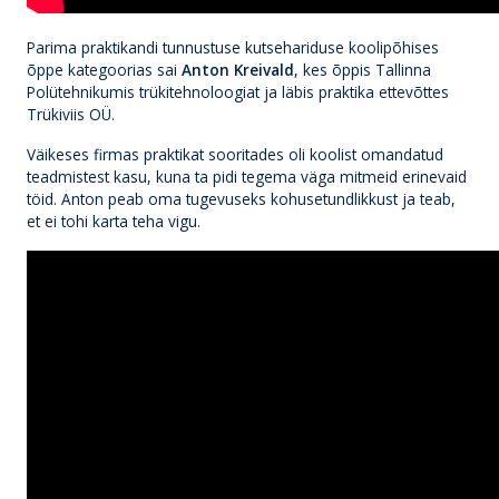
Parima praktikandi tunnustuse kutsehariduse koolipõhises
õppe kategoorias sai
Anton Kreivald
, kes õppis Tallinna
Polütehnikumis trükitehnoloogiat ja läbis praktika ettevõttes
Trükiviis OÜ.
Väikeses firmas praktikat sooritades oli koolist omandatud
teadmistest kasu, kuna ta pidi tegema väga mitmeid erinevaid
töid. Anton peab oma tugevuseks kohusetundlikkust ja teab,
et ei tohi karta teha vigu.