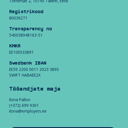
Tornimäe 2, 10145 Tallinn, Eesti
d
j
Registrikood
a
80036271
t
e
Transparency no
m
540038948163-51
a
j
KMKR
a
EE100533891
Swedbank IBAN
EE59 2200 0011 2023 3895
SWIFT HABAEE2X
Tööandjate maja
Ilona Pallon
(+372) 699 9301
ilona@employers.ee