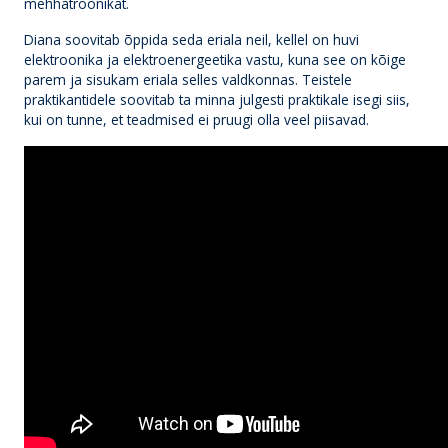
mehhatroonikat.
Diana soovitab õppida seda eriala neil, kellel on huvi
elektroonika ja elektroenergeetika vastu, kuna see on kõige
parem ja sisukam eriala selles valdkonnas. Teistele
praktikantidele soovitab ta minna julgesti praktikale isegi siis,
kui on tunne, et teadmised ei pruugi olla veel piisavad.