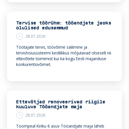
Tervise töörühm: tööandjate jaoks
olulised edusammud
28.07.2026
Töötajate tervis, töövõime säilimine ja
tervishoiusüsteemi kestlikkus mõjutavad otseselt nii
ettevõtete toimimist kui ka kogu Eesti majanduse
konkurentsivõimet.
Ettevõtjad renoveerivad riigile
kuuluva Tööandjate maja
28.07.2026
Toompeal Kiriku 6 asuv Tööandjate maja läheb