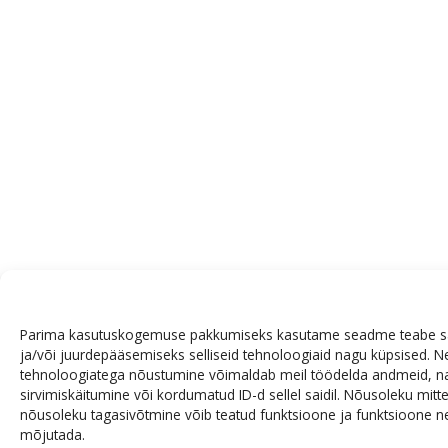
Parima kasutuskogemuse pakkumiseks kasutame seadme teabe s
ja/või juurdepääsemiseks selliseid tehnoloogiaid nagu küpsised. 
tehnoloogiatega nõustumine võimaldab meil töödelda andmeid, n
sirvimiskäitumine või kordumatud ID-d sellel saidil. Nõusoleku mit
nõusoleku tagasivõtmine võib teatud funktsioone ja funktsioone ne
mõjutada.