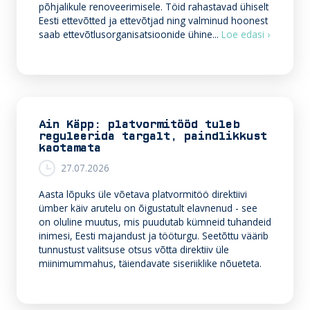
põhjalikule renoveerimisele. Töid rahastavad ühiselt
Eesti ettevõtted ja ettevõtjad ning valminud hoonest
E
saab ettevõtlusorganisatsioonide ühine...
Loe edasi ›
t
t
e
v
õ
t
Ain Käpp: platvormitööd tuleb
j
reguleerida targalt, paindlikkust
a
kaotamata
d
27.07.2026
r
e
Aasta lõpuks üle võetava platvormitöö direktiivi
n
ümber käiv arutelu on õigustatult elavnenud - see
o
on oluline muutus, mis puudutab kümneid tuhandeid
v
inimesi, Eesti majandust ja tööturgu. Seetõttu väärib
e
tunnustust valitsuse otsus võtta direktiiv üle
e
miinimummahus, täiendavate siseriiklike nõueteta.
r
i
v