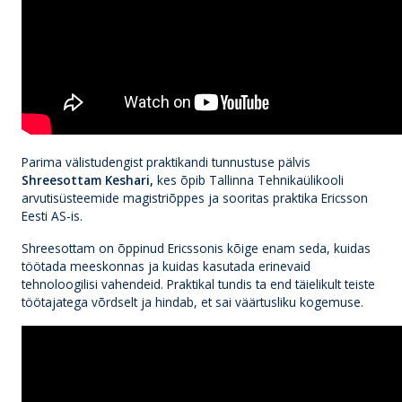
Parima välistudengist praktikandi tunnustuse pälvis
Shreesottam Keshari,
kes õpib Tallinna Tehnikaülikooli
arvutisüsteemide magistriõppes ja sooritas praktika Ericsson
Eesti AS-is.
Shreesottam on õppinud Ericssonis kõige enam seda, kuidas
töötada meeskonnas ja kuidas kasutada erinevaid
tehnoloogilisi vahendeid. Praktikal tundis ta end täielikult teiste
töötajatega võrdselt ja hindab, et sai väärtusliku kogemuse.