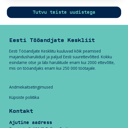
a
d
Tutvu teiste uudistega
r
i
i
g
Eesti Tööandjate Keskliit
i
l
Eesti Tööandjate Keskliitu kuuluvad kõik peamised
e
majandusharuliidud ja paljud Eesti suurettevõtted. Kokku
k
esindame otse ja läbi haruliitude enam kui 2000 ettevõtte,
u
mis on tööandjaks enam kui 250 000 töötajale.
u
l
u
v
Andmekaitsetingimused
a
Küpsiste poliitika
T
ö
Kontakt
ö
a
Ajutine aadress
n