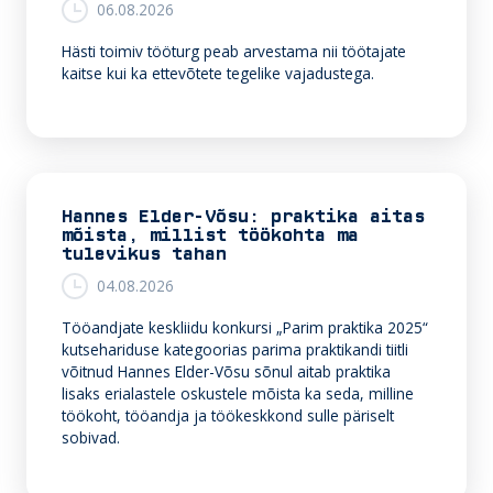
06.08.2026
o
n
Hästi toimiv tööturg peab arvestama nii töötajate
k
kaitse kui ka ettevõtete tegelike vajadustega.
Hannes Elder-Võsu: praktika aitas
mõista, millist töökohta ma
tulevikus tahan
04.08.2026
Tööandjate keskliidu konkursi „Parim praktika 2025“
kutsehariduse kategoorias parima praktikandi tiitli
võitnud Hannes Elder-Võsu sõnul aitab praktika
lisaks erialastele oskustele mõista ka seda, milline
töökoht, tööandja ja töökeskkond sulle päriselt
sobivad.