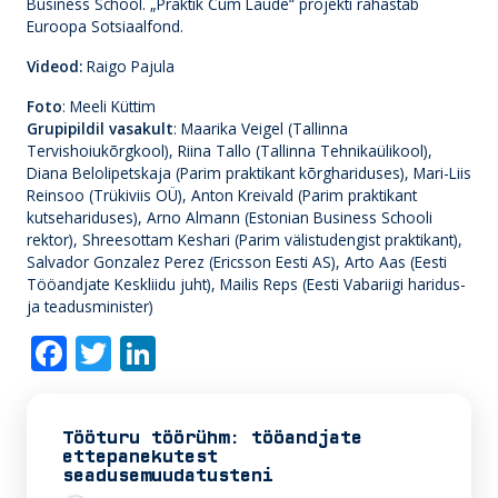
Business School. „Praktik Cum Laude“ projekti rahastab
Euroopa Sotsiaalfond.
Videod:
Raigo Pajula
Foto
: Meeli Küttim
Grupipildil vasakult
: Maarika Veigel (Tallinna
Tervishoiukõrgkool), Riina Tallo (Tallinna Tehnikaülikool),
Diana Belolipetskaja (Parim praktikant kõrghariduses), Mari-Liis
Reinsoo (Trükiviis OÜ), Anton Kreivald (Parim praktikant
kutsehariduses), Arno Almann (Estonian Business Schooli
rektor), Shreesottam Keshari (Parim välistudengist praktikant),
Salvador Gonzalez Perez (Ericsson Eesti AS), Arto Aas (Eesti
Tööandjate Keskliidu juht), Mailis Reps (Eesti Vabariigi haridus-
ja teadusminister)
F
T
Li
ac
w
n
e
itt
k
Tööturu töörühm: tööandjate
b
er
e
ettepanekutest
seadusemuudatusteni
o
dI