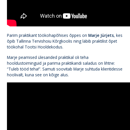
Parim praktikant töökohapõhises õppes on
Marje Jürjets
, kes
õpib Tallinna Tervishoiu Kõrgkoolis ning läbib praktilist õpet
töökohal Tootsi Hooldekodus.
Marje peamised ülesanded praktikal oli teha
hooldustoiminguid ja parima praktikandi saladus on lihtne:
“Tuleb tööd teha!”. Samuti soovitab Marje suhtuda klientidesse
hoolivalt, kuna see on kõige alus.