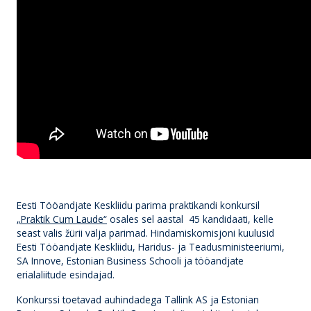
Eesti Tööandjate Keskliidu parima praktikandi konkursil
„Praktik Cum Laude“
osales sel aastal 45 kandidaati, kelle
seast valis žürii välja parimad. Hindamiskomisjoni kuulusid
Eesti Tööandjate Keskliidu, Haridus- ja Teadusministeeriumi,
SA Innove, Estonian Business Schooli ja tööandjate
erialaliitude esindajad.
Konkurssi toetavad auhindadega Tallink AS ja Estonian