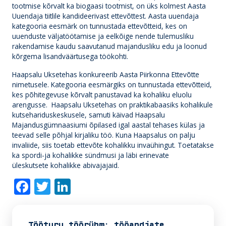
tootmise kõrvalt ka biogaasi tootmist, on üks kolmest Aasta
Uuendaja tiitlile kandideerivast ettevõttest. Aasta uuendaja
kategooria eesmärk on tunnustada ettevõtteid, kes on
uuenduste väljatöötamise ja eelkõige nende tulemusliku
rakendamise kaudu saavutanud majandusliku edu ja loonud
kõrgema lisandväärtusega töökohti.
Haapsalu Uksetehas konkureerib Aasta Piirkonna Ettevõtte
nimetusele. Kategooria eesmärgiks on tunnustada ettevõtteid,
kes põhitegevuse kõrvalt panustavad ka kohaliku eluolu
arengusse.
Haapsalu Uksetehas on praktikabaasiks kohalikule
kutsehariduskeskusele, samuti käivad Haapsalu
Majandusgümnaasiumi õpilased igal aastal tehases külas ja
teevad selle põhjal kirjaliku töö. Kuna Haapsalus on palju
invaliide, siis toetab ettevõte kohalikku invaühingut. Toetatakse
ka spordi-ja kohalikke sündmusi ja läbi erinevate
üleskutsete kohalikke abivajajaid.
F
T
Li
ac
w
n
e
itt
k
Tööturu töörühm: tööandjate