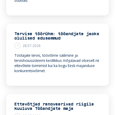
sobivad.
Tervise töörühm: tööandjate jaoks
olulised edusammud
28.07.2026
Töötajate tervis, töövõime säilimine ja
tervishoiusüsteemi kestlikkus mõjutavad otseselt nii
ettevõtete toimimist kui ka kogu Eesti majanduse
konkurentsivõimet.
Ettevõtjad renoveerivad riigile
kuuluva Tööandjate maja