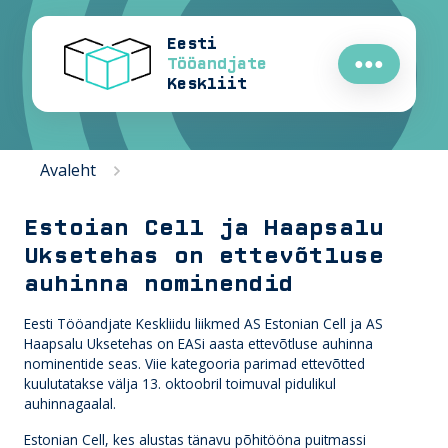
Eesti
Tööandjate
●●●
Keskliit
Avaleht
Estoian Cell ja Haapsalu
Uksetehas on ettevõtluse
auhinna nominendid
Eesti Tööandjate Keskliidu liikmed AS Estonian Cell ja AS
Haapsalu Uksetehas on EASi aasta ettevõtluse auhinna
nominentide seas. Viie kategooria parimad ettevõtted
kuulutatakse välja 13. oktoobril toimuval pidulikul
auhinnagaalal.
Estonian Cell, kes alustas tänavu põhitööna puitmassi