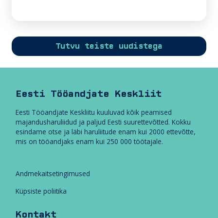
i
v
a
d
Tutvu teiste uudistega
r
i
i
g
Eesti Tööandjate Keskliit
i
l
Eesti Tööandjate Keskliitu kuuluvad kõik peamised
e
majandusharuliidud ja paljud Eesti suurettevõtted. Kokku
k
esindame otse ja läbi haruliitude enam kui 2000 ettevõtte,
u
mis on tööandjaks enam kui 250 000 töötajale.
u
l
u
v
Andmekaitsetingimused
a
Küpsiste poliitika
T
ö
Kontakt