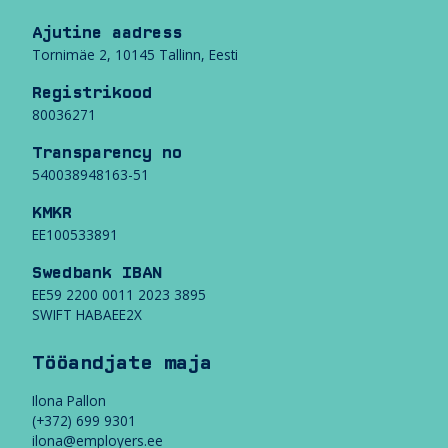
ö
a
Ajutine aadress
n
Tornimäe 2, 10145 Tallinn, Eesti
d
j
Registrikood
a
80036271
t
e
Transparency no
m
540038948163-51
a
j
KMKR
a
EE100533891
Swedbank IBAN
EE59 2200 0011 2023 3895
SWIFT HABAEE2X
Tööandjate maja
Ilona Pallon
(+372) 699 9301
ilona@employers.ee