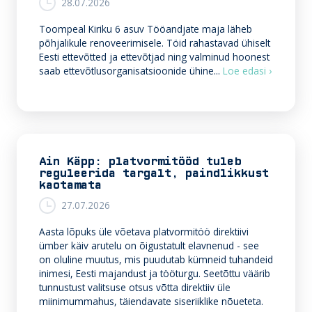
28.07.2026
Toompeal Kiriku 6 asuv Tööandjate maja läheb
põhjalikule renoveerimisele. Töid rahastavad ühiselt
Eesti ettevõtted ja ettevõtjad ning valminud hoonest
E
saab ettevõtlusorganisatsioonide ühine...
Loe edasi ›
t
t
e
v
õ
t
Ain Käpp: platvormitööd tuleb
j
reguleerida targalt, paindlikkust
a
kaotamata
d
27.07.2026
r
e
Aasta lõpuks üle võetava platvormitöö direktiivi
n
ümber käiv arutelu on õigustatult elavnenud - see
o
on oluline muutus, mis puudutab kümneid tuhandeid
v
inimesi, Eesti majandust ja tööturgu. Seetõttu väärib
e
tunnustust valitsuse otsus võtta direktiiv üle
e
miinimummahus, täiendavate siseriiklike nõueteta.
r