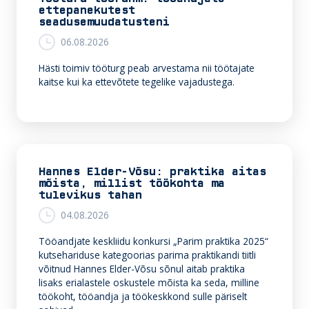
b
er
e
ettepanekutest
seadusemuudatusteni
o
dI
06.08.2026
o
n
Hästi toimiv tööturg peab arvestama nii töötajate
k
kaitse kui ka ettevõtete tegelike vajadustega.
Hannes Elder-Võsu: praktika aitas
mõista, millist töökohta ma
tulevikus tahan
04.08.2026
Tööandjate keskliidu konkursi „Parim praktika 2025“
kutsehariduse kategoorias parima praktikandi tiitli
võitnud Hannes Elder-Võsu sõnul aitab praktika
lisaks erialastele oskustele mõista ka seda, milline
töökoht, tööandja ja töökeskkond sulle päriselt