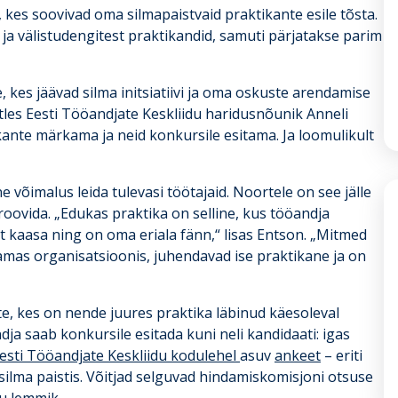
 kes soovivad oma silmapaistvaid praktikante esile tõsta.
 ja välistudengitest praktikandid, samuti pärjatakse parim
 kes jäävad silma initsiatiivi ja oma oskuste arendamise
tles Eesti Tööandjate Keskliidu haridusnõunik Anneli
ante märkama ja neid konkursile esitama. Ja loomulikult
võimalus leida tulevasi töötajaid. Noortele on see jälle
roovida. „Edukas praktika on selline, kus tööandja
lt kaasa ning on oma eriala fänn,“ lisas Entson. „Mitmed
amas organisatsioonis, juhendavad ise praktikane ja on
, kes on nende juures praktika läbinud käesoleval
dja saab konkursile esitada kuni neli kandidaati: igas
esti Tööandjate Keskliidu kodulehel
asuv
ankeet
– eriti
t silma paistis. Võitjad selguvad hindamiskomisjoni otsuse