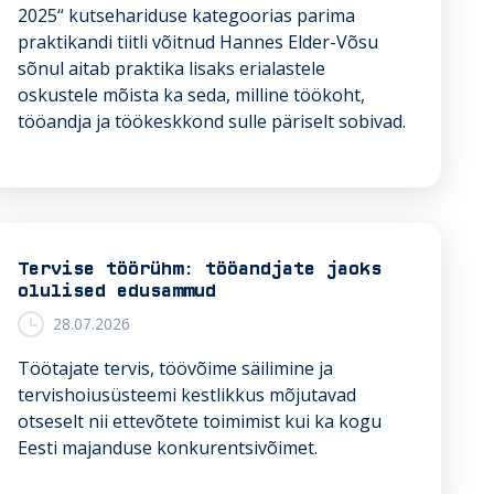
2025“ kutsehariduse kategoorias parima
praktikandi tiitli võitnud Hannes Elder-Võsu
sõnul aitab praktika lisaks erialastele
oskustele mõista ka seda, milline töökoht,
tööandja ja töökeskkond sulle päriselt sobivad.
Tervise töörühm: tööandjate jaoks
olulised edusammud
28.07.2026
Töötajate tervis, töövõime säilimine ja
tervishoiusüsteemi kestlikkus mõjutavad
otseselt nii ettevõtete toimimist kui ka kogu
Eesti majanduse konkurentsivõimet.