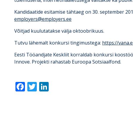
tulemusena, internetihääletusega valitakse ka publik
Kandidaatide esitamise tähtaeg on 30. september 2019
employers@employers.ee
Võitjad kuulutatakse välja oktoobrikuus.
Tutvu lähemalt konkursi tingimustega:
https://vana.
Eesti Tööandjate Keskliit korraldab konkursi koostö
Innove. Projekti rahastab Euroopa Sotsiaalfond.
F
T
Li
ac
w
n
e
itt
k
b
er
e
o
dI