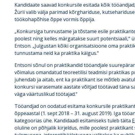
Kandidaate saavad konkursile esitada kõik tööandjad,
Žürii valib välja parimad kõrghariduse, kutsehariduse
töökohapõhise õppe vormis õppija.
„Konkursiga tunnustame ja tõstame esile praktikante,
poolest ning kelles märgatakse suurt potentsiaali,“ ü
Entson. „Julgustan kõiki organisatsioone oma praktik
tunnustama neid ka praktika käigus.“
Entsoni sõnul on praktikandid tööandjale suurepärane 
võimalus omandatud teoreetilisi teadmisi praktikas p
juhendab ja aitab, ent ka praktikant ise mõtleb avatu
konkursi varasemate aastate võitjad töötavad täna s
väga väärtuslikud töötajad.“
Tööandjad on oodatud esitama konkursile praktikante
õppeaastal (1. sept 2018 – 31. august 2019). Iga tööan
kategoorias ühe. Kandidaadi esitamiseks tuleb täita
E
oluline on põhjalik kirjeldus, mille poolest praktikan