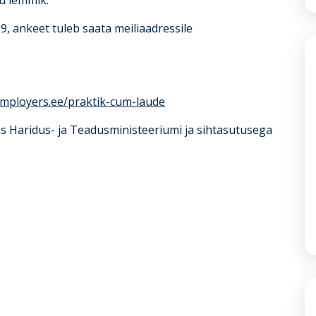
u lemmik.
, ankeet tuleb saata meiliaadressile
employers.ee/praktik-cum-laude
ös Haridus- ja Teadusministeeriumi ja sihtasutusega