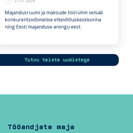
21.07.2026
i
g
Majandusruumi ja maksude töörühm seisab
i
konkurentsivõimelise ettevõtluskeskkonna
l
ning Eesti majanduse arengu eest.
e
k
u
u
l
Tutvu teiste uudistega
u
v
a
T
ö
ö
a
n
Tööandjate maja
d