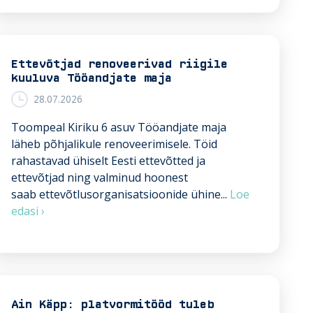
Ettevõtjad renoveerivad riigile
kuuluva Tööandjate maja
28.07.2026
Toompeal Kiriku 6 asuv Tööandjate maja
läheb põhjalikule renoveerimisele. Töid
rahastavad ühiselt Eesti ettevõtted ja
ettevõtjad ning valminud hoonest
saab ettevõtlusorganisatsioonide ühine...
Loe
E
edasi ›
t
t
e
v
õ
Ain Käpp: platvormitööd tuleb
t