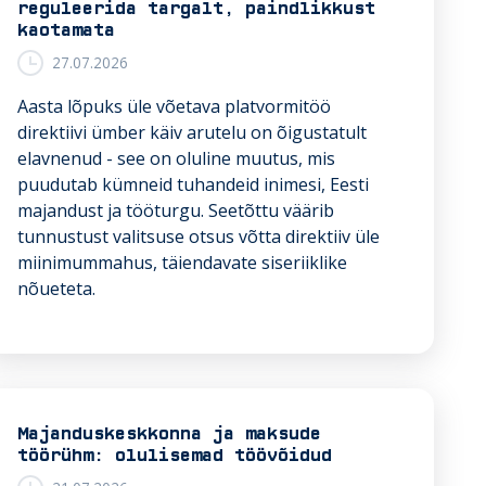
reguleerida targalt, paindlikkust
j
kaotamata
a
27.07.2026
d
r
Aasta lõpuks üle võetava platvormitöö
e
direktiivi ümber käiv arutelu on õigustatult
n
elavnenud - see on oluline muutus, mis
o
puudutab kümneid tuhandeid inimesi, Eesti
v
majandust ja tööturgu. Seetõttu väärib
e
tunnustust valitsuse otsus võtta direktiiv üle
e
miinimummahus, täiendavate siseriiklike
r
nõueteta.
i
v
a
d
Majanduskeskkonna ja maksude
r
töörühm: olulisemad töövõidud
i