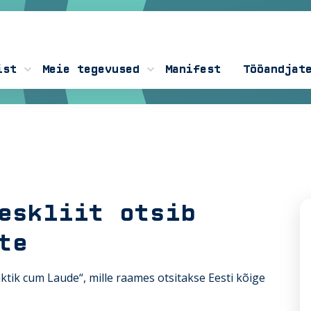
ist
Meie tegevused
Manifest
Tööandjat
eskliit otsib
te
aktik cum Laude“, mille raames otsitakse Eesti kõige