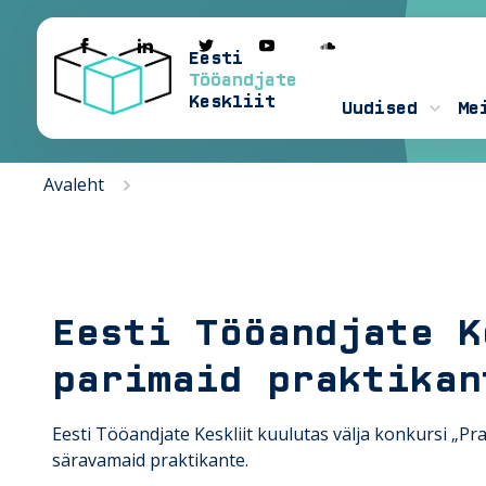
Eesti
Tööandjate
Keskliit
Uudised
Me
Avaleht
Eesti Tööandjate K
parimaid praktikan
Eesti Tööandjate Keskliit kuulutas välja konkursi „Pr
säravamaid praktikante.