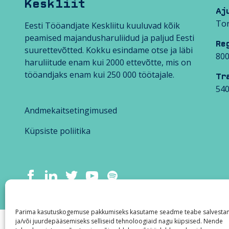
Keskliit
Aj
Tor
Eesti Tööandjate Keskliitu kuuluvad kõik
peamised majandusharuliidud ja paljud Eesti
Re
suurettevõtted. Kokku esindame otse ja läbi
80
haruliitude enam kui 2000 ettevõtte, mis on
tööandjaks enam kui 250 000 töötajale.
Tr
54
Andmekaitsetingimused
Küpsiste poliitika
Parima kasutuskogemuse pakkumiseks kasutame seadme teabe salvesta
ja/või juurdepääsemiseks selliseid tehnoloogiaid nagu küpsised. Nende