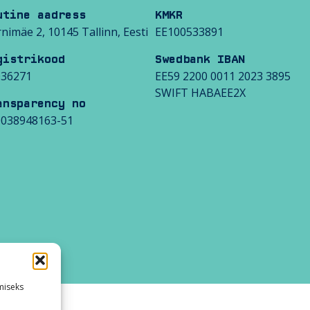
utine aadress
KMKR
nimäe 2, 10145 Tallinn, Eesti
EE100533891
gistrikood
Swedbank IBAN
036271
EE59 2200 0011 2023 3895
SWIFT HABAEE2X
ansparency no
0038948163-51
miseks