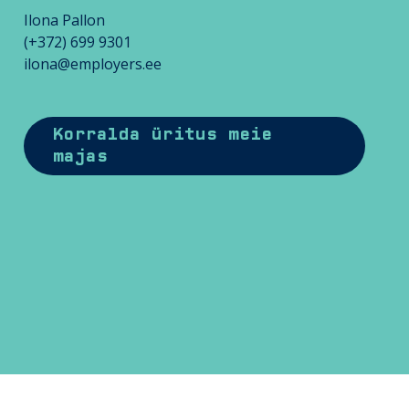
j
Ilona Pallon
a
(+372) 699 9301
t
ilona@employers.ee
e
m
a
Korralda üritus meie
j
majas
a