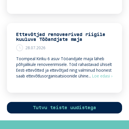
Ettevõtjad renoveerivad riigile
kuuluva Tööandjate maja
28.07.2026
Toompeal Kiriku 6 asuv Tööandjate maja läheb
põhjalikule renoveerimisele. Töid rahastavad ühiselt
Eesti ettevõtted ja ettevõtjad ning valminud hoonest
E
saab ettevõtlusorganisatsioonide ühine...
Loe edasi ›
t
t
e
v
õ
Tutvu teiste uudistega
t
j
a
d