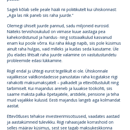
Sageli kõlab selle peale hääli nii poliitikutelt kui ühiskonnast:
„Aga las riik paneb siis raha juurde.“
Olemegi ühiselt juurde pannud, sadu miljoneid eurosid.
Näiteks tervishoiukulud on viimase kuue aastaga pea
kahekordistunud ja haridus- ning sotsiaalkulud kasvanud
enam kui poole võrra. Kui raha ikkagi napib, siis pole küsimus
ainult raha hulgas, vaid milleks ja kuidas seda kasutame. Üle
jõu elades lihtsalt raha juurde valamine on vastutustundetu
probleemide edasi lükkamine.
Riigil endal ju ühtegi eurot tegelikult ei ole. Ühiskonnale
vajalikesse valdkondadesse panustatav raha kogutakse riigi
rahakotti maksumaksjatelt – palkadelt ja ettevõtlustulult ning
tarbimiselt. Kui majandus areneb ja luuakse töökohti, siis
saame maksta palka õpetajatele, arstidele, pensione ja teha
muid vajalikke kulusid. Eesti majandus langeb aga kolmandat
aastat.
Ettevõtluses tehakse investeerimisotsuseid, vaadates aastaid
ja aastakümneid tulevikku. Riigi rahaasjade korrashoid on
selles määrav küsimus, sest see tagab maksukeskkonna