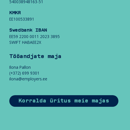
540038948163-51
u
l
KMKR
u
EE100533891
v
a
Swedbank IBAN
EE59 2200 0011 2023 3895
T
SWIFT HABAEE2X
ö
ö
a
Tööandjate maja
n
d
Ilona Pallon
j
(+372) 699 9301
a
ilona@employers.ee
t
e
m
a
Korralda üritus meie majas
j
a