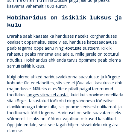
summa on ammu hinnatõusule jalgu jäänud ja peaks
kasvama vähemalt 1000 euroni.
Hobiharidus on isiklik luksus ja
kulu
Eraraha saab kaasata ka hariduses näiteks kõrghariduses
osaliselt õppemaksu sisse viies
, hariduse kättesaadavuse
peab tagama õppelaenu ning -toetuste süsteem. Riiklik
rahastus peaks minema erialadele, mille järele on tööturul
nõudlus. Hobiharidus ehk enda tarvis õppimine peab olema
samuti isiklik luksus.
Kuigi oleme uhked haridusvaldkonna saavutuste ja kõrgete
kohtade üle edetabelites, siis see ei jõua alati kasutusse ehk
majandusse. Näiteks ettevõtete pikalt paigal tammunud
tootlikkus
langes viimasel aastal
, kuid kui soovime meelitada
siia kõrgelt tasustatud töökohti ning väheneva tööealise
elanikkonnaga toime tulla, siis peame senisest nutikamalt ja
tootlikumalt tööd tegema. Haridusel on selle saavutamiseks
võtmeroll. Lisaks on tööturul vajalikud oskused kasulikud
õppijale endale, sest see tagab hiljem sissetuleku ning ära
elamise.