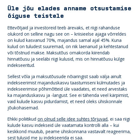
Üle jõu elades anname otsustamise
õiguse teistele
Ettevõtjaid ja investoreid teeb ärevaks, et riigi rahanduse
olukord on selline nagu see on – kriisieelse ajaga võrreldes
on kulud kasvanud 70%, majandus samal ajal 45%. Kuna
kulud on tuludest suuremad, on riik laenanud ja kehtestanud
või tõstnud makse. Maksutõus omakorda kiirendab
hinnatõusu ja seeläbi riigi kulusid, mis on hinnatõusu külge
indekseeritud.
Sellest võla ja maksutõusude nõiaringist saab välja ainult
indekseerimist majanduskasvu taastumiseni külmutades ja
indekseerimise põhimõtteid üle vaadates, et need arvestaks
ka majanduskasvu ja -langust. See ei tähenda veel kärpimist,
vaid kulude kasvu pidurdamist, et need oleks ühiskonnale
jõukohasemad.
Ehkki poliitikud
on olnud selle idee suhtes tõrjuvad
, ei saa riigi
kulude kasvu indekseid üle vaatamata kontrolli alla – kui
keskkond muutub, peame ühiskonnana vastavalt reageerima,
sest tulusid me ju indekseerida ei saa.