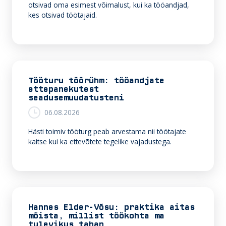
otsivad oma esimest võimalust, kui ka tööandjad,
kes otsivad töötajaid.
Tööturu töörühm: tööandjate
ettepanekutest
seadusemuudatusteni
06.08.2026
Hästi toimiv tööturg peab arvestama nii töötajate
kaitse kui ka ettevõtete tegelike vajadustega.
Hannes Elder-Võsu: praktika aitas
mõista, millist töökohta ma
tulevikus tahan