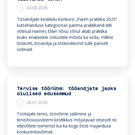
04.08.2026
Tööandjate keskliidu konkursi „Parim praktika 2025“
kutsehariduse kategoorias parima praktikandi tiitli
võitnud Hannes Elder-Võsu sõnul aitab praktika
lisaks erialastele oskustele mõista ka seda, milline
töökoht, tööandja ja töökeskkond sulle päriselt
sobivad.
Tervise töörühm: tööandjate jaoks
olulised edusammud
28.07.2026
Töötajate tervis, töövõime säilimine ja
tervishoiusüsteemi kestlikkus mõjutavad otseselt nii
ettevõtete toimimist kui ka kogu Eesti majanduse
konkurentsivõimet.