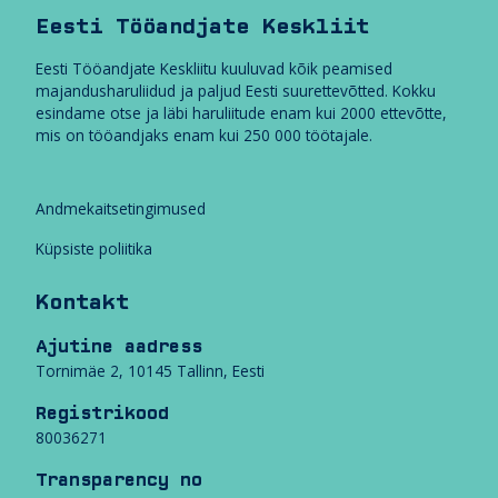
r
Eesti Tööandjate Keskliit
e
n
Eesti Tööandjate Keskliitu kuuluvad kõik peamised
o
majandusharuliidud ja paljud Eesti suurettevõtted. Kokku
v
esindame otse ja läbi haruliitude enam kui 2000 ettevõtte,
e
mis on tööandjaks enam kui 250 000 töötajale.
e
r
i
Andmekaitsetingimused
v
a
Küpsiste poliitika
d
Kontakt
r
i
Ajutine aadress
i
Tornimäe 2, 10145 Tallinn, Eesti
g
i
Registrikood
l
80036271
e
k
Transparency no
u