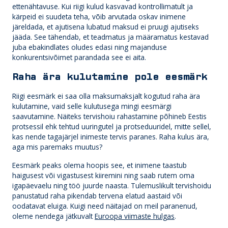
ettenähtavuse. Kui riigi kulud kasvavad kontrollimatult ja
kärpeid ei suudeta teha, võib arvutada oskav inimene
järeldada, et ajutisena lubatud maksud ei pruugi ajutiseks
jääda. See tähendab, et teadmatus ja määramatus kestavad
juba ebakindlates oludes edasi ning majanduse
konkurentsivõimet parandada see ei aita.
Raha ära kulutamine pole eesmärk
Riigi eesmärk ei saa olla maksumaksjalt kogutud raha ära
kulutamine, vaid selle kulutusega mingi eesmärgi
saavutamine. Näiteks tervishoiu rahastamine põhineb Eestis
protsessil ehk tehtud uuringutel ja protseduuridel, mitte sellel,
kas nende tagajärjel inimeste tervis paranes. Raha kulus ära,
aga mis paremaks muutus?
Eesmärk peaks olema hoopis see, et inimene taastub
haigusest või vigastusest kiiremini ning saab rutem oma
igapäevaelu ning töö juurde naasta. Tulemuslikult tervishoidu
panustatud raha pikendab tervena elatud aastaid või
oodatavat eluiga. Kuigi need näitajad on meil paranenud,
oleme nendega jätkuvalt
Euroopa viimaste hulgas
.