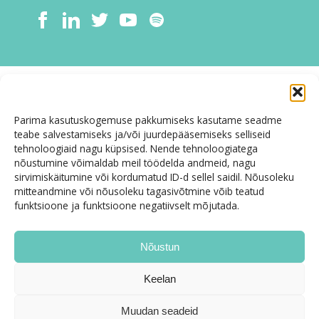
Parima kasutuskogemuse pakkumiseks kasutame seadme
teabe salvestamiseks ja/või juurdepääsemiseks selliseid
tehnoloogiaid nagu küpsised. Nende tehnoloogiatega
nõustumine võimaldab meil töödelda andmeid, nagu
sirvimiskäitumine või kordumatud ID-d sellel saidil. Nõusoleku
mitteandmine või nõusoleku tagasivõtmine võib teatud
funktsioone ja funktsioone negatiivselt mõjutada.
Nõustun
Keelan
Muudan seadeid