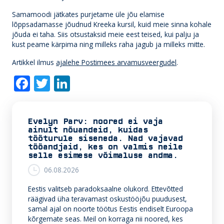
Samamoodi jätkates purjetame üle jõu elamise
lõppsadamasse jõudnud Kreeka kursil, kuid meie sinna kohale
jõuda ei taha. Siis otsustaksid meie eest teised, kui palju ja
kust peame kärpima ning milleks raha jagub ja milleks mitte.
Artikkel ilmus
ajalehe Postimees arvamusveergudel
.
F
T
Li
ac
w
n
e
itt
k
Evelyn Parv: noored ei vaja
b
er
e
ainult nõuandeid, kuidas
tööturule siseneda. Nad vajavad
o
dI
tööandjaid, kes on valmis neile
selle esimese võimaluse andma.
o
n
06.08.2026
k
Eestis valitseb paradoksaalne olukord. Ettevõtted
räägivad üha teravamast oskustööjõu puudusest,
samal ajal on noorte töötus Eestis endiselt Euroopa
kõrgemate seas. Meil on korraga nii noored, kes