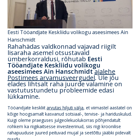
Eesti Tööandjate Keskliidu volikogu aseesimees Ain
Hanschmidt
Rahahädas valdkonnad vajavad riigilt
lisaraha asemel otsustavaid
ümberkorraldusi, rõhutab
Eesti
Tööandjate Keskliidu volikogu
aseesimees Ain Hanschmidt
ajalehe
Postimees arvamusveergudel
. Üle jõu
elades lihtsalt raha juurde valamine on
vastutustundetu probleemide edasi
lükkamine.
Tööandjate keskliit
arvutas hiljuti välja
, et viimastel aastatel on
kõige hoogsamalt kasvanud sotsiaal-, tervise- ja hariduskulud.
Kuigi oleme praeguses julgeolekuolukorras põhjendatult
rohkem ka riigikaitsesse investeerinud, siis riigi kroonilise
rahapuuduse juured peituvad mujal ja seetõttu jääbki pidevalt
puudu.