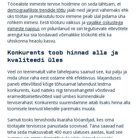
Tööealiste inimeste tervise hoidmine on seda tähtsam, et
demograafiliste trendide tõttu
jääb neid järjest vähemaks ehk
üks töötav ja maksutulu toov inimene peab ülal pidama üha
rohkem inimesi. Eesti tööturu väiksus ja
vajalike oskustega
inimeste nappus
on pidurdanud nii siin tegutsevate ettevõtete
arengut kui siia loodavaid võimalikke töökohti ehk ka
ühiskonna heaolu kasvu.
Konkurents toob hinnad alla ja
kvaliteedi üles
Veel on teenimatult vähe tähelepanu saanud see, kui palju ja
mida ühise raha eest ostame ehk efektiivsus. Majanduses
paneb ettevõtteid kõige tõhusamat lahendust leidma
konkurents, kuid näiteks riigi tervisehangetel võistlevad
erameditsiiniettevõtted vaid umbes kümnendikule
terviserahast. Konkurentsi suurendamine aitab lisaks hinna alla
toomisele teenust kliendile paremaks muuta.
Samuti tooks tervishoidu lisaraha tööandjad, kes oma
töötajate tervisesse panustada soovivad. Täna saavad nad
teha seda maksuvabalt 400 euro ulatuses aastas, kuid see