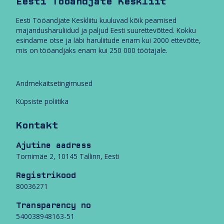
Eesti Tööandjate Keskliit
e
n
Eesti Tööandjate Keskliitu kuuluvad kõik peamised
o
majandusharuliidud ja paljud Eesti suurettevõtted. Kokku
v
esindame otse ja läbi haruliitude enam kui 2000 ettevõtte,
e
mis on tööandjaks enam kui 250 000 töötajale.
e
r
i
Andmekaitsetingimused
v
a
Küpsiste poliitika
d
Kontakt
r
i
Ajutine aadress
i
Tornimäe 2, 10145 Tallinn, Eesti
g
i
Registrikood
l
80036271
e
k
Transparency no
u
540038948163-51
u