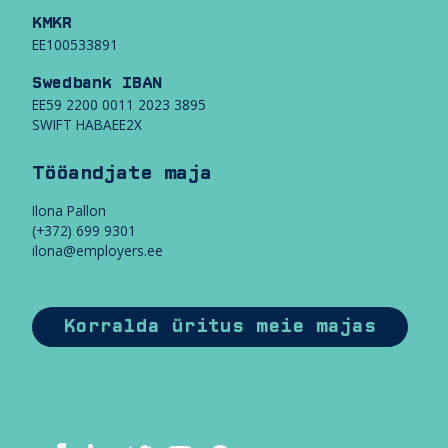
l
KMKR
u
EE100533891
v
a
Swedbank IBAN
EE59 2200 0011 2023 3895
T
SWIFT HABAEE2X
ö
ö
a
Tööandjate maja
n
d
Ilona Pallon
j
(+372) 699 9301
a
ilona@employers.ee
t
e
m
a
Korralda üritus meie majas
j
a