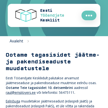
Eesti
Tööandjate
●●●
Keskliit
Avaleht
Ootame tagasisidet jäätme-
ja pakendiseaduste
muudatustele
Eesti Tööandjate Keskliidult palutakse arvamust
jäätmeseaduse ja pakendiseaduse muutmise eelnõu osas.
Ootame Teie tagasisidet 10. detsembrini
aadressil
raul@employers.ee
või telefonitsi: 56475111
.
Eelnõuga
muudetakse jäätmeseadust (edaspidi
JäätS
) ja
pakendiseadust (edaspidi
PakS
), et üle võtta ja rakendada