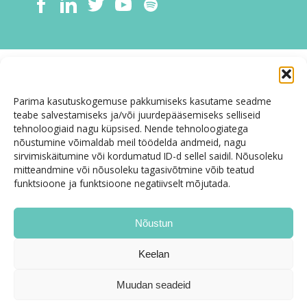
Parima kasutuskogemuse pakkumiseks kasutame seadme
teabe salvestamiseks ja/või juurdepääsemiseks selliseid
tehnoloogiaid nagu küpsised. Nende tehnoloogiatega
nõustumine võimaldab meil töödelda andmeid, nagu
sirvimiskäitumine või kordumatud ID-d sellel saidil. Nõusoleku
mitteandmine või nõusoleku tagasivõtmine võib teatud
funktsioone ja funktsioone negatiivselt mõjutada.
Nõustun
Keelan
Muudan seadeid