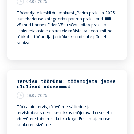
04.08.2026
Tööandjate keskliidu konkursi „Parim praktika 2025“
kutsehariduse kategoorias parima praktikandi tiitli
võitnud Hannes Elder-Võsu sõnul aitab praktika
lisaks erialastele oskustele mõista ka seda, milline
töökoht, tööandja ja töökeskkond sulle päriselt
sobivad.
Tervise töörühm: tööandjate jaoks
olulised edusammud
28.07.2026
Töötajate tervis, töövõime säilimine ja
tervishoiusüsteemi kestlikkus mõjutavad otseselt nii
ettevõtete toimimist kui ka kogu Eesti majanduse
konkurentsivõimet.