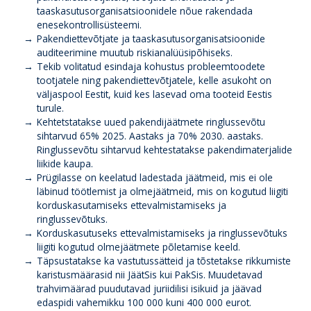
taaskasutusorganisatsioonidele nõue rakendada
enesekontrollisüsteemi.
Pakendiettevõtjate ja taaskasutusorganisatsioonide
auditeerimine muutub riskianalüüsipõhiseks.
Tekib volitatud esindaja kohustus probleemtoodete
tootjatele ning pakendiettevõtjatele, kelle asukoht on
väljaspool Eestit, kuid kes lasevad oma tooteid Eestis
turule.
Kehtetstatakse uued pakendijäätmete ringlussevõtu
sihtarvud 65% 2025. Aastaks ja 70% 2030. aastaks.
Ringlussevõtu sihtarvud kehtestatakse pakendimaterjalide
liikide kaupa.
Prügilasse on keelatud ladestada jäätmeid, mis ei ole
läbinud töötlemist ja olmejäätmeid, mis on kogutud liigiti
korduskasutamiseks ettevalmistamiseks ja
ringlussevõtuks.
Korduskasutuseks ettevalmistamiseks ja ringlussevõtuks
liigiti kogutud olmejäätmete põletamise keeld.
Täpsustatakse ka vastutussätteid ja tõstetakse rikkumiste
karistusmäärasid nii JäätSis kui PakSis. Muudetavad
trahvimäärad puudutavad juriidilisi isikuid ja jäävad
edaspidi vahemikku 100 000 kuni 400 000 eurot.