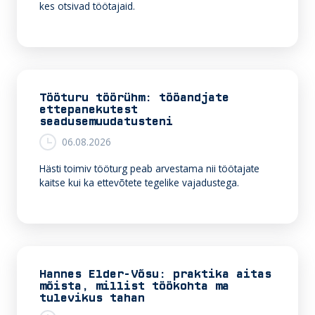
kes otsivad töötajaid.
Tööturu töörühm: tööandjate
ettepanekutest
seadusemuudatusteni
06.08.2026
Hästi toimiv tööturg peab arvestama nii töötajate
kaitse kui ka ettevõtete tegelike vajadustega.
Hannes Elder-Võsu: praktika aitas
mõista, millist töökohta ma
tulevikus tahan