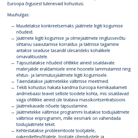
Euroopa õigusest tulenevaid kohustusi.
Muuhulgas:
Muudetakse konkreetsemaks jäätmete liigiti kogumise
nõudeid.
Jäätmete liigiti kogumise ja olmejäätmete ringlussevõtu
sihtarvu saavutamise korraldus ja täitmise tagamine
antakse seaduse tasandil ülesandeks kohalikele
omavalitsustele.
Täpsustatakse nõudeid ohtlikke aineid sisaldavate
materjalide eraldamisele enne hoonete lammutamist ning
ehitus- ja lammutusjäätmete liigiti kogumisele.
Täiendatakse jäätmetekke vältimise meetmeid.
Tekib kohustus hakata kandma Euroopa Kemikaaliameti
andmebaasi teavet selliste toodete kohta, mis sisaldavad
väga ohtlikke aineid üle teatava massikontsentratsiooni.
Jäätmekavade nõuete täpsustamine.
Jäätmetekke vältimise programmi lisatakse toidujäätmete
vältimise eriprogramm, mille eesmärk on vähendada
toidujäätmete teket.
Kehtestatakse probleemtoote tootjatele,
pakendiettevõtjatele, tootjate ühendustele ja