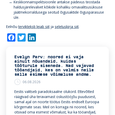
Keskkonnainspektsioonile antakse pädevus teostada
haldusjärelevalvet kõikide kohaliku omavalitsusüksuse
jäätmekorraldusega seotud õigusaktide õiguspärasuse
üle.
Eelnõu
tervikteksti leiab siit
ja
seletuskirja siit
.
F
T
Li
ac
w
n
e
itt
k
Evelyn Parv: noored ei vaja
b
er
e
ainult nõuandeid, kuidas
tööturule siseneda. Nad vajavad
o
dI
tööandjaid, kes on valmis neile
selle esimese võimaluse andma.
o
n
06.08.2026
k
Eestis valitseb paradoksaalne olukord. Ettevõtted
räägivad üha teravamast oskustööjõu puudusest,
samal ajal on noorte töötus Eestis endiselt Euroopa
kõrgemate seas. Meil on korraga nii noored, kes
otsivad oma esimest võimalust, kui ka tööandjad,