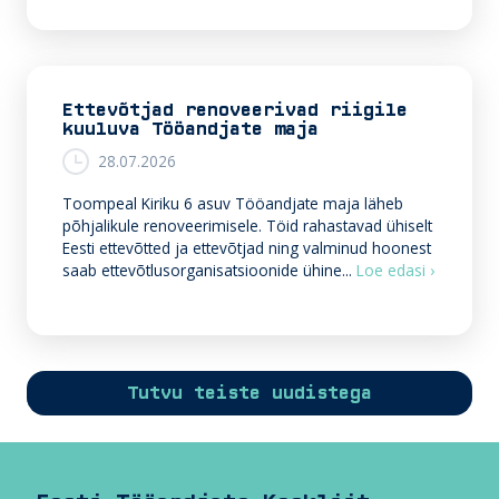
Ettevõtjad renoveerivad riigile
kuuluva Tööandjate maja
28.07.2026
Toompeal Kiriku 6 asuv Tööandjate maja läheb
põhjalikule renoveerimisele. Töid rahastavad ühiselt
Eesti ettevõtted ja ettevõtjad ning valminud hoonest
E
saab ettevõtlusorganisatsioonide ühine...
Loe edasi ›
t
t
e
v
õ
Tutvu teiste uudistega
t
j
a
d
r