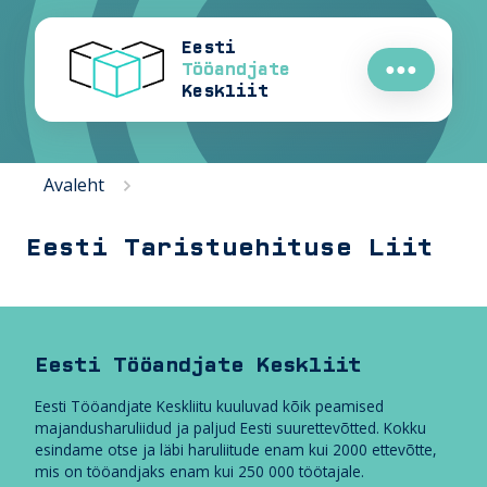
Eesti
Tööandjate
●●●
Keskliit
Avaleht
Eesti Taristuehituse Liit
Eesti Tööandjate Keskliit
Eesti Tööandjate Keskliitu kuuluvad kõik peamised
majandusharuliidud ja paljud Eesti suurettevõtted. Kokku
esindame otse ja läbi haruliitude enam kui 2000 ettevõtte,
mis on tööandjaks enam kui 250 000 töötajale.