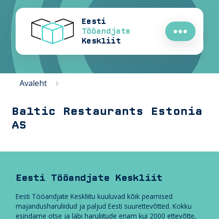
Eesti
Tööandjate
●●●
Keskliit
Avaleht
Baltic Restaurants Estonia
AS
Eesti Tööandjate Keskliit
Eesti Tööandjate Keskliitu kuuluvad kõik peamised
majandusharuliidud ja paljud Eesti suurettevõtted. Kokku
esindame otse ja läbi haruliitude enam kui 2000 ettevõtte,